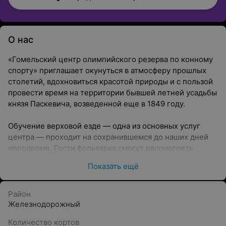
О нас
«Гомельский центр олимпийского резерва по конному
спорту» приглашает окунуться в атмосферу прошлых
столетий, вдохновиться красотой природы и с пользой
провести время на территории бывшей летней усадьбы
князя Паскевича, возведенной еще в 1849 году.
Обучение верховой езде — одна из основных услуг
центра — проходит на сохранившемся до наших дней
ипподроме. Гости фольварка смогут рассмотреть
архитектурные памятники середины XIX века —
Показать ещё
конюшни и домик управляющего, прогуляться по
липовой аллее и вдоль водоема, побывать в
незабываемых по красоте местах.
Район
Железнодорожный
Услуги
Количество кортов