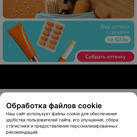
Обработка файлов cookie
О проекте
Новости проекта
Размещение рекламы
Наш сайт использует файлы cookie для обеспечения
Вакансии
Публичный договор
Способы оплаты
удобства пользователей сайта, его улучшения, сбора
статистики и предоставления персонализированных
Публичный договор по использованию сервиса
рекомендаций.
«Афиша»