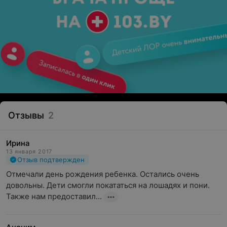
быстрому достижению результатов.
Самойленко Ираида Анатольевна — мастер спорта по
конному спорту РБ, имеет I тренерскую категорию и
опыт работы в данной сфере более 23 лет.
Грабко Денис Геннадиевич — мастер спорта по
конному спорту РБ, тренер высшей категории. Денис
Геннадьевич посвятил обучению, лошадям и спорту
около 15 лет своей жизниотделение троеборья).
Отзывы
2
Еще один профессионал центра — Муравьева Татьяна
Борисовна, кандидат в мастера спорта, тренер высшей
Ирина
категории. Стаж работы — 15 лет.
13 января 2017
Отзыв подтвержден
Отмечали день рождения ребенка. Остались очень 
Наша цель — доставить Вам радость!
довольны. Дети смогли покататься на лошадях и пони. 
Также нам предоставил...